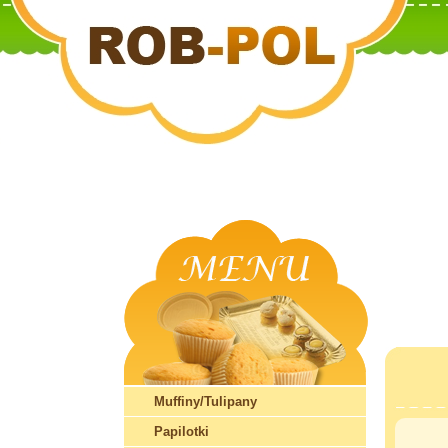
Muffiny/Tulipany
Papilotki