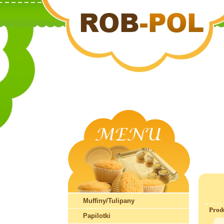
Muffiny/Tulipany
Prod
Papilotki