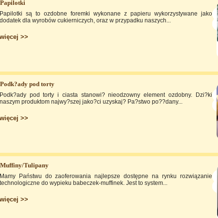
Papilotki
Papilotki są to ozdobne foremki wykonane z papieru wykorzystywane jako
dodatek dla wyrobów cukierniczych, oraz w przypadku naszych...
więcej >>
Podk?ady pod torty
Podk?ady pod torty i ciasta stanowi? nieodzowny element ozdobny. Dzi?ki
naszym produktom najwy?szej jako?ci uzyskaj? Pa?stwo po??dany...
więcej >>
Muffiny/Tulipany
Mamy Państwu do zaoferowania najlepsze dostępne na rynku rozwiązanie
technologiczne do wypieku babeczek-muffinek. Jest to system...
więcej >>