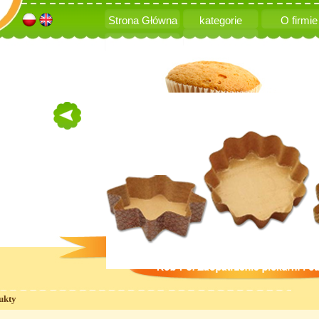
Strona Główna
kategorie
O firmie
Kontakt
left
ukty