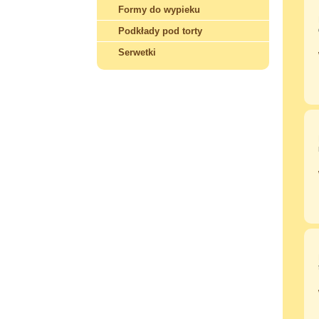
Formy do wypieku
Podkłady pod torty
Serwetki